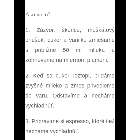
Ako na to?
1. Zázvor, škoricu, muškátový
oriešok, cukor a vanilku zmiešame
s približne 50 ml mlieka a
zohrievame na miernom plameni.
2. Keď sa cukor roztopí, pridáme
zvyšné mlieko a zmes privedieme
do varu. Odstavíme a necháme
vychladnúť.
3. Pripravíme si espresso, ktoré tiež
necháme vychladnúť.