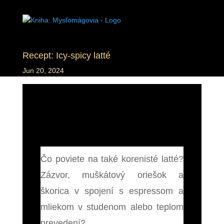
Recept: Icy-spicy latté
Jun 20, 2024
Čo poviete na také korenisté latté?
Zázvor, muškátový oriešok a
škorica v spojení s espressom a
mliekom v studenom alebo teplom
prevedení?