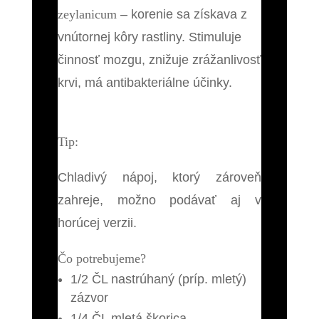
zeylanicum
– korenie sa získava z
vnútornej kôry rastliny. Stimuluje
činnosť mozgu, znižuje zrážanlivosť
krvi, má antibakteriálne účinky.
Tip:
Chladivý nápoj, ktorý zároveň
zahreje, možno podávať aj v
horúcej verzii.
Čo potrebujeme?
1/2 ČL nastrúhaný (príp. mletý)
zázvor
1/4 ČL mletá škorica