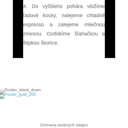
4. Do vyššieho pohára vložíme
ľadové kocky, nalejeme chladné
espresso a zalejeme mliečnou
zmesou. Ozdobíme šľahačkou a
štipkou škorice.
Späť na Novinky
Ochrana osobných údajov