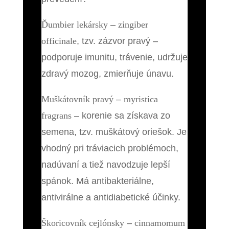
Ďumbier lekársky
–
zingiber
officinale
, tzv. zázvor pravý –
podporuje imunitu, trávenie, udržuje
zdravý mozog, zmierňuje únavu.
Muškátovník pravý
–
myristica
fragrans
– korenie sa získava zo
semena, tzv. muškátový oriešok. Je
vhodný pri tráviacich problémoch,
nadúvaní a tiež navodzuje lepší
spánok. Má antibakteriálne,
antivirálne a antidiabetické účinky.
Škoricovník cejlónsky
–
cinnamomum