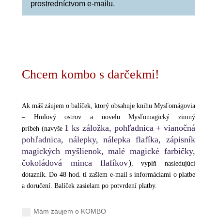
prostredníctvom e-mailu.
Chcem kombo s darčekmi!
Ak máš záujem o balíček, ktorý obsahuje knihu
Mysľomágovia
– Hmlový ostrov
a novelu
Mysľomagický zimný
1 ks záložka, pohľadnica + vianočná
príbeh
(navyše
pohľadnica, nálepky, nálepka flafíka, zápisník
magických myšlienok, malé magické farbičky,
čokoládová minca flafíkov
)
, vyplň nasledujúci
dotazník. Do 48 hod. ti zašlem e-mail s informáciami o platbe
a doručení. Balíček zasielam po potvrdení platby.
Mám záujem o KOMBO