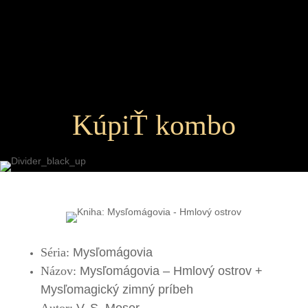
KúpiŤ kombo
Séria:
Mysľomágovia
Názov:
Mysľomágovia – Hmlový ostrov +
Mysľomagický zimný príbeh