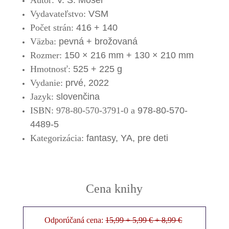
Autor:
V. S. Moser
Vydavateľstvo:
VSM
Počet strán:
416 + 140
Väzba:
pevná + brožovaná
Rozmer:
150 × 216 mm + 130 × 210 mm
Hmotnosť:
525 + 225 g
Vydanie:
prvé, 2022
Jazyk:
slovenčina
ISBN:
978-80-570-3791-0 a
978-80-570-
4489-5
Kategorizácia:
fantasy, YA, pre deti
Cena knihy
Odporúčaná cena:
15,99 + 5,99 € + 8,99 €