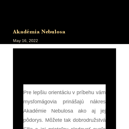
Akadémia Nebulosa
May 16, 2022
Pre lepšiu orientáciu v príbehu vám
mysľomágovia prinášajú nákres
Akadémie Nebulosa ako aj jej
pôdorys. Môžete tak dobrodružstvá