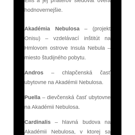
Ellis a jej priateľov sledovať oveľa
hodnovernejšie.
Akadémia Nebulosa
– (projekt
Onisu) – vzdelávací inštitút na
Hmlovom ostrove Insula Nebula –
miesto študijného pobytu.
Andros
– chlapčenská časť
ubytovne na Akadémii Nebulosa.
Puella
– dievčenská časť ubytovne
na Akadémii Nebulosa.
Cardinalis
– hlavná budova na
Akadémii Nebulosa, v ktorej sa